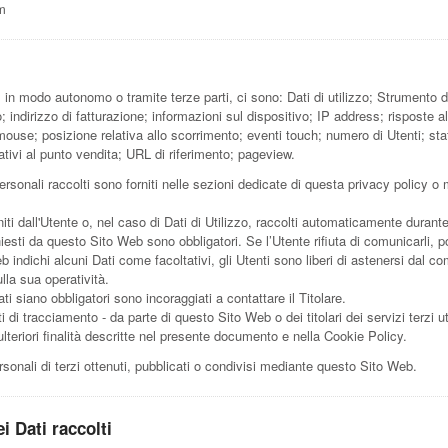
m
, in modo autonomo o tramite terze parti, ci sono: Dati di utilizzo; Strument
ndirizzo di fatturazione; informazioni sul dispositivo; IP address; risposte a
ouse; posizione relativa allo scorrimento; eventi touch; numero di Utenti; stati
lativi al punto vendita; URL di riferimento; pageview.
rsonali raccolti sono forniti nelle sezioni dedicate di questa privacy policy o m
ti dall'Utente o, nel caso di Dati di Utilizzo, raccolti automaticamente durant
chiesti da questo Sito Web sono obbligatori. Se l’Utente rifiuta di comunicarli
eb indichi alcuni Dati come facoltativi, gli Utenti sono liberi di astenersi dal 
lla sua operatività.
i siano obbligatori sono incoraggiati a contattare il Titolare.
ti di tracciamento - da parte di questo Sito Web o dei titolari dei servizi terzi u
le ulteriori finalità descritte nel presente documento e nella Cookie Policy.
sonali di terzi ottenuti, pubblicati o condivisi mediante questo Sito Web.
i Dati raccolti