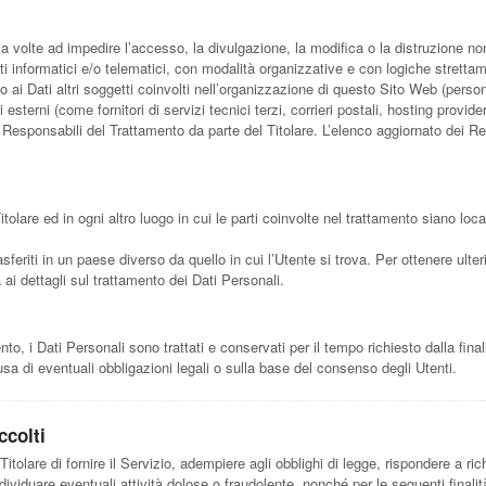
za volte ad impedire l’accesso, la divulgazione, la modifica o la distruzione no
 informatici e/o telematici, con modalità organizzative e con logiche strettamen
so ai Dati altri soggetti coinvolti nell’organizzazione di questo Sito Web (per
esterni (come fornitori di servizi tecnici terzi, corrieri postali, hosting provid
esponsabili del Trattamento da parte del Titolare. L’elenco aggiornato dei Re
itolare ed in ogni altro luogo in cui le parti coinvolte nel trattamento siano local
sferiti in un paese diverso da quello in cui l’Utente si trova. Per ottenere ulter
a ai dettagli sul trattamento dei Dati Personali.
 i Dati Personali sono trattati e conservati per il tempo richiesto dalla finali
sa di eventuali obbligazioni legali o sulla base del consenso degli Utenti.
ccolti
itolare di fornire il Servizio, adempiere agli obblighi di legge, rispondere a richi
, individuare eventuali attività dolose o fraudolente, nonché per le seguenti final