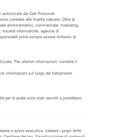
n autorizzate dei Dati Personali.
te correlate alle finalità indicate. Oltre al
sonale amministrativo, commerciale, marketing,
er, società informatiche, agenzie di
sponsabili potrà sempre essere richiesto al
izzate. Per ulteriori informazioni, contatta il
iori informazioni sul luogo del trattamento
tà per la quale sono stati raccolti e potrebbero
este o azioni esecutive, tutelare i propri diritti
ità: Gestione dei tag, Visualizzazione di contenuti