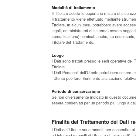
Modalità di trattamento
Il Titolare adotta le opportune misure di sicurez
Il trattamento viene effettuato mediante strumenti
Titolare, in alcuni casi, potrebbero avere acces
legali, amministratori di sistema) ovvero soggetti 
comunicazione) nominati anche, se necessario, R
Titolare del Trattamento.
Luogo
I Dati sono trattati presso le sedi operative del T
Titolare.
I Dati Personali dell’Utente potrebbero essere tra
l’Utente può fare riferimento alla sezione relativ
Periodo di conservazione
Se non diversamente indicato in questo documento,
essere conservati per un periodo più lungo a cau
Finalità del Trattamento dei Dati ra
I Dati dell’Utente sono raccolti per consentire al T
ed interessi (o quelli di Utenti o di terze parti)