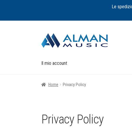
Le spedizi
Vai
Vai
alla
al
navigazione
contenuto
Il mio account
Home
Privacy Policy
Privacy Policy