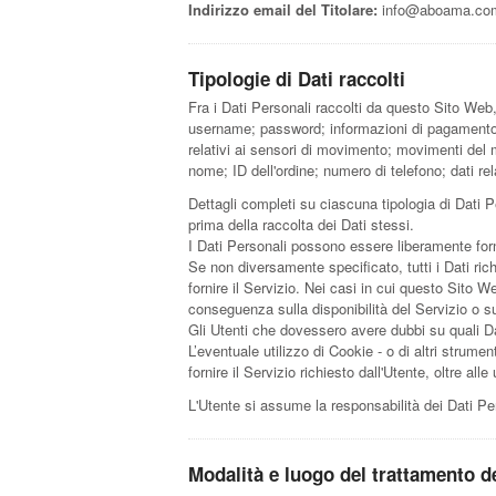
Indirizzo email del Titolare:
info@aboama.co
Tipologie di Dati raccolti
Fra i Dati Personali raccolti da questo Sito Web
username; password; informazioni di pagamento; i
relativi ai sensori di movimento; movimenti del m
nome; ID dell'ordine; numero di telefono; dati re
Dettagli completi su ciascuna tipologia di Dati Pe
prima della raccolta dei Dati stessi.
I Dati Personali possono essere liberamente forni
Se non diversamente specificato, tutti i Dati ri
fornire il Servizio. Nei casi in cui questo Sito W
conseguenza sulla disponibilità del Servizio o su
Gli Utenti che dovessero avere dubbi su quali Dat
L’eventuale utilizzo di Cookie - o di altri strumen
fornire il Servizio richiesto dall'Utente, oltre al
L'Utente si assume la responsabilità dei Dati Per
Modalità e luogo del trattamento de