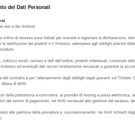
nto dei Dati Personali
rsi
ei resi e dei rimborsi
ne online di recesso sono trattati per ricevere e registrare la dichiarazione, iden
 la restituzione dei prodotti e il rimborso, adempiere agli obblighi previsti da
rocedura.
ndirizzo email, numero e dati dell’ordine, prodotti interessati, contenuto dell
al rimborso ed eventuali dati tecnici strettamente necessari a garantire la sicur
ne del contratto e per l’adempimento degli obblighi legali gravanti sul Titolare.
difesa di diritti.
ori della piattaforma e-commerce, ai provider di hosting e posta elettronica, ai
ornitori dei servizi di pagamento, nei limiti necessari alla gestione del recesso, d
ario alla gestione della procedura e, successivamente, nei limiti richiesti dagli
i.