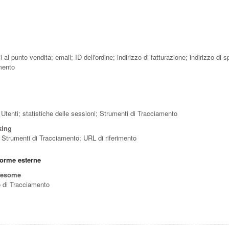
tivi al punto vendita; email; ID dell'ordine; indirizzo di fatturazione; indirizzo 
mento
i Utenti; statistiche delle sessioni; Strumenti di Tracciamento
king
w; Strumenti di Tracciamento; URL di riferimento
forme esterne
wesome
to di Tracciamento