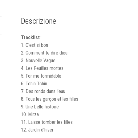
-
CARBONARA
&
Descrizione
CHAMPAGNE
quantità
Tracklist
:
1. C’est si bon
2. Comment te dire dieu
3. Nouvelle Vague
4. Les Feuilles mortes
5. For me formidable
6. Tchin Tchin
7. Des ronds dans l’eau
8. Tous les garçon et les filles
9. Une belle histoire
10. Mirza
11. Laisse tomber les filles
12. Jardin d’hiver