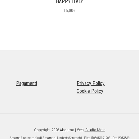
HAPPY ITALY
15,00
€
Pagamenti
Privacy Policy
Cookie Policy
Copyright 2026 Aboama | Web:
Studio Mate
Aboama è un marchio di Aboama di Umberto Sercecchi - P.Iva IT03650071206 - Rea BO53869