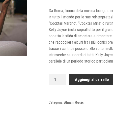
Da Roma, l’icona della musica lounge e nu
in tutto il mondo per le sue reinterpreta
“Cocktail Martino”, “Cocktail Mina” o l’ul
Kelly Joyce (nota soprattutto per il grand
accetta la sfida di smontare e rimontare l
che raccoglierà alcuni fra i più iconici bra
tracce i cui titoli possono alle volte risu
intrinseche nei ricordi di tutti. Kelly Jo
parallele di un periodo storico particolarm
CD
Aggiungi al carrello
-
PAPIK
&
KELLY
Categoria:
Alman Music
JOYCE