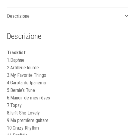
Descrizione
Descrizione
Tracklist
:
1.Daphne
2.Artillerie lourde
3.My Favorite Things
4.Garota de Ipanema
5.Bernie’s Tune
6.Manoir de mes rêves
7.Topsy
8.Isn’t She Lovely
9.Ma première guitare
10.Crazy Rhythm