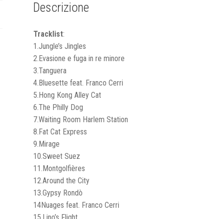
Descrizione
Tracklist
:
1.Jungle’s Jingles
2.Evasione e fuga in re minore
3.Tanguera
4.Bluesette feat. Franco Cerri
5.Hong Kong Alley Cat
6.The Philly Dog
7.Waiting Room Harlem Station
8.Fat Cat Express
9.Mirage
10.Sweet Suez
11.Montgolfières
12.Around the City
13.Gypsy Rondò
14Nuages feat. Franco Cerri
15.Lino’s Flight