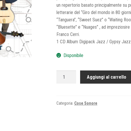
un repertorio basato principalmente su pr
letterarie del “Giro del mondo in 80 gior
“Tanguera”, “Sweet Suez” o “Waiting Roo
“Bluesette” e “Nuages” , ad impreziosire l
Franco Cerri.
1 CD Album Digipack Jazz / Gypsy Jaz
Disponibile
GYPSY
Aggiungi al carrello
WANDERLUST
quantità
Categoria:
Cose Sonore